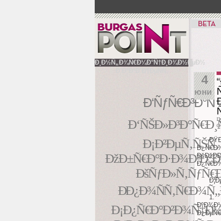
Ð¸Ð½Ñ„Ð¾Ñ€Ð¼Ð°Ñ†Ð¸Ð¾Ð½ÐµÐ½
Ð´Ð°Ð¹Ð´Ð¶ÐµÑÑ‚
4
юни
Ð‘ÑƒÑ€Ð³Ð°Ñ
П
Ð‘ÑŠÐ»Ð³Ð°Ñ€Ð¸Ñ
О
ÐŸ
Ð¡Ð²ÐµÑ‚ÑŠÑ‚
Ð¿Ñ€Ð¾
ÐžÐ±Ñ€Ð°Ð·Ð¾Ð²Ð°
ÐšÐžÐ
Ð¿Ñ€Ð¾
ÐšÑƒÐ»Ñ‚ÑƒÑ€Ð
Ð¦Ð
ÐÐ¿Ð¾ÑÑ‚Ñ€Ð¾Ñ„
1.
ÐºÐ¾Ð
Ð¡Ð¿Ñ€Ð°Ð²Ð¾Ñ‡Ð½
Ð¿ÐµÑ€Ñ