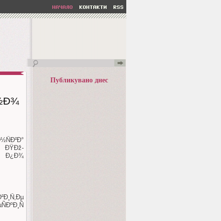
Публикувано днес
½Ð¾
ÑÐ²Ð°
, ÐŸÐž-
, Ð¿Ð¾
¸Ñ‚Ðµ
ÐºÐ¸Ñ