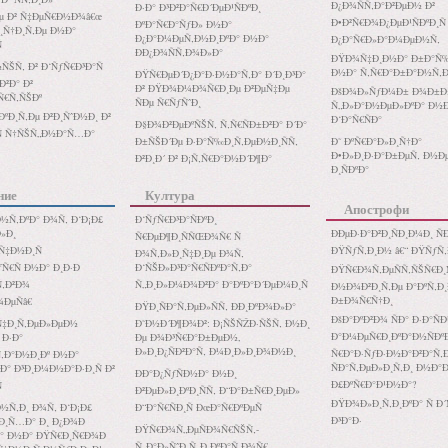
Ð¿Ð¾ÑÑ‚Ð°Ð²ÐµÐ½ Ð²
Ð·Ð° Ð³Ð²Ð°Ñ€Ð´ÐµÐ¹ÑÐºÐ¸
µ Ð² Ñ‡ÐµÑ€Ð½Ð¾â€œ
Ð•Ð²Ñ€Ð¾Ð¿ÐµÐ¹ÑÐºÐ¸Ñ
ÐºÐ°Ñ€Ð°ÑƒÐ» Ð½Ð°
¸Ñ†Ð¸Ñ‚Ðµ Ð½Ð°
Ð¿Ð°Ð¼ÐµÑ‚Ð½Ð¸ÐºÐ° Ð½Ð°
Ð¿Ð°Ñ€Ð»Ð°Ð¼ÐµÐ½Ñ‚

ÐÐ¿Ð¾ÑÑ‚Ð¾Ð»Ð°
ÐŸÐ¾Ñ‡Ð¸Ð½Ð° Ð±Ð°Ñ‰
ŠÑ‚ Ð² Ð‘ÑƒÑ€Ð³Ð°Ñ
Ð½Ð° Ñ‚Ñ€Ð°Ð±Ð°Ð½Ñ‚Ð
ÐŸÑ€ÐµÐ´Ð¿Ð°Ð·Ð½Ð°Ñ‚Ð° Ð´Ð¸Ð³Ð°
Ð²Ð° Ð²
Ð² ÐŸÐ¾Ð¼Ð¾Ñ€Ð¸Ðµ Ð²ÐµÑ‡Ðµ
ÐšÐ¾Ð»ÑƒÐ¼Ð± Ð¾Ð±Ð
Ñ€Ñ‚ÑŠÐº
ÑÐµ Ñ€ÑƒÑˆÐ¸
Ñ„Ð»Ð°Ð½ÐµÐ»ÐºÐ° Ð½
ºÐ¸Ñ‚Ðµ Ð²Ð¸ÑˆÐ½Ð¸ Ð²
Ð‘Ð°Ñ€ÑÐ°
Ð§Ð¾Ð²ÐµÐºÑŠÑ‚ Ñ‚Ñ€ÑÐ±Ð²Ð° Ð´Ð°
Ñ Ñ†ÑŠÑ„Ð½Ð°Ñ…Ð°
Ð±ÑŠÐ´Ðµ Ð·Ð°Ñ‰Ð¸Ñ‚ÐµÐ½Ð¸ÑÑ‚
Ð˜ ÐºÑ€Ð°Ð»Ð¸Ñ†Ð°
Ð•Ð»Ð¸Ð·Ð°Ð±ÐµÑ‚ Ð½Ð
Ð²Ð¸Ð´ Ð² Ð¡Ñ‚Ñ€Ð°Ð½Ð´Ð¶Ð°
Ð¸ÑÐºÐ°
ние
Култура
Апострофи
½Ñ‚ÐºÐ° Ð¾Ñ‚ Ð‘Ð¡Ð£
Ð‘ÑƒÑ€Ð³Ð°ÑÐºÐ¸
»Ð¸
ÐÐµÐ·Ð°Ð²Ð¸ÑÐ¸Ð¼Ð¸ Ñ
Ñ€ÐµÐ¶Ð¸ÑÑŒÐ¾Ñ€ Ñ
Ñ‡Ð½Ð¸Ñ
ÐŸÑƒÑ‚Ð¸Ð½ â€“ ÐŸÑƒÑ
Ð¾Ñ‚Ð»Ð¸Ñ‡Ð¸Ðµ Ð¾Ñ‚
Ñ€Ñ Ð½Ð° Ð¸Ð·Ð
Ð‘ÑŠÐ»Ð³Ð°Ñ€ÑÐºÐ°Ñ‚Ð°
ÐŸÑ€Ð¾Ñ‚ÐµÑÑ‚ÑŠÑ€Ð¸Ñ
Ñ‚Ð²Ð¾
Ñ„Ð¸Ð»Ð¼Ð¾Ð²Ð° Ð°ÐºÐ°Ð´ÐµÐ¼Ð¸Ñ
Ð½Ð¾Ð²Ð¸Ñ‚Ðµ Ð°ÐºÑ‚Ð
Ð±Ð¾Ñ€Ñ†Ð¸
ÐµÑâ€
ÐŸÐ¸ÑÐ°Ñ‚ÐµÐ»ÑÑ‚ ÐÐ¸ÐºÐ¾Ð»Ð°
ÐšÐ°ÐºÐ²Ð¾ ÑÐ° Ð·Ð°Ñ
Ñ‡Ð¸Ñ‚ÐµÐ»ÐµÐ½
Ð˜Ð½Ð´Ð¶Ð¾Ð²: Ð¡ÑŠÑŽÐ·ÑŠÑ‚ Ð½Ð¸
Ð°Ð¼ÐµÑ€Ð¸ÐºÐ°Ð½ÑÐº
 Ð·Ð°
Ðµ Ð¾Ð³Ñ€Ð°Ð±ÐµÐ½,
Ð»Ð¸Ð¿ÑÐ²Ð°Ñ‚ Ð¼Ð¸Ð»Ð¸Ð¾Ð½Ð¸
Ñ€Ð°Ð·ÑƒÐ·Ð½Ð°Ð²Ð°Ñ‚
Ñ‚Ð°Ð½Ð¸Ðº Ð½Ð°
ÑÐ°Ñ‚ÐµÐ»Ð¸Ñ‚Ð¸ Ð½Ð°Ð
‚Ð° Ð³Ð¸Ð¼Ð½Ð°Ð·Ð¸Ñ Ð²
ÐÐ°Ð¿ÑƒÑÐ½Ð° Ð½Ð¸
Ð£ÐºÑ€Ð°Ð¹Ð½Ð°?

Ð²ÐµÐ»Ð¸ÐºÐ¸ÑÑ‚ Ð“Ð°Ð±Ñ€Ð¸ÐµÐ»
ÐŸÐ¾Ð»Ð¸Ñ‚Ð¸ÐºÐ° Ñ 
½Ñ‚Ð¸ Ð¾Ñ‚ Ð‘Ð¡Ð£
Ð“Ð°Ñ€ÑÐ¸Ñ ÐœÐ°Ñ€ÐºÐµÑ
Ð³Ð°Ð·
Ð¸Ñ…Ð° Ð¸ Ð¿Ð¾Ð
ÐŸÑ€Ð¾Ñ„ÐµÑÐ¾Ñ€ÑŠÑ‚-
° Ð½Ð° ÐŸÑ€Ð¸Ñ€Ð¾Ð
Ñ„Ð°Ð»ÑˆÐ¸Ñ„Ð¸ÐºÐ°Ñ‚Ð¾Ñ€