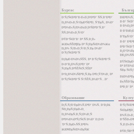
Бургас
Бълга
Ð‘ÑƒÑ€Ð³Ð°Ð·Ð»Ð¸Ð¹ÐºÐ° ÑÑ‚Ð°Ð²Ð°
ÐšÐ²Ð¾Ñ‚
Ð·Ð° Ñ€Ð
Ð¿Ð¾Ð»Ð¸Ñ†ÐµÐ¹ÑÐºÐ¸ ÑˆÐµÑ„ Ð½Ð°
Ð Ð¾Ð¿Ð
ÐºÐ¾Ð»ÑƒÐ¼Ð±Ð¸Ð¹ÑÐºÐ°Ñ‚Ð°
Ð Ð˜ÐžÐ¡Ð
ÑÑ‚Ð¾Ð»Ð¸Ñ†Ð°
Ð”ÐµÑ†Ð°
ÐŸÐ°Ñ€Ð°Ð´ Ð² ÑÑ‚Ð¸Ð»
Ð·Ð° Ð³Ð²
â€žÐœÑŠÐ¶Ðµ Ð² Ñ‡ÐµÑ€Ð½Ð¾â€œ
ÐºÐ°Ñ€Ð°
Ð¿Ð¾ ÑƒÐ»Ð¸Ñ†Ð¸Ñ‚Ðµ Ð½Ð°
Ð¿Ð°Ð¼Ðµ
Ð‘ÑƒÑ€Ð³Ð°Ñ
ÐÐ¿Ð¾Ñ
Ð¡ÐµÐ·Ð¾Ð½ÑŠÑ‚ Ð² Ð‘ÑƒÑ€Ð³Ð°Ñ
ÐŸÑ€ÐµÐ´
Ð·Ð°Ð¿Ð¾Ñ‡Ð²Ð° Ð²
Ð² ÐŸÐ¾
Ñ‡ÐµÑ‚Ð²ÑŠÑ€Ñ‚ÑŠÐº
ÑÐµ Ñ€Ñƒ
Ð¯Ð¿Ð¾Ð½ÑÐºÐ¸Ñ‚Ðµ Ð²Ð¸ÑˆÐ½Ð¸ Ð²
Ð§Ð¾Ð²Ðµ
Ð‘ÑƒÑ€Ð³Ð°Ñ Ñ†ÑŠÑ„Ð½Ð°Ñ…Ð°
Ð±ÑŠÐ´Ðµ
Ð²Ð¸Ð´ Ð
Образование
Култу
Ð¡Ñ‚ÑƒÐ´ÐµÐ½Ñ‚ÐºÐ° Ð¾Ñ‚ Ð‘Ð¡Ð£
Ð‘ÑƒÑ€Ð³Ð
ÑÐ¿ÐµÑ‡ÐµÐ»Ð¸
Ñ€ÐµÐ¶Ð¸
Ð¿Ð¾ÐµÑ‚Ð¸Ñ‡Ð½Ð¸Ñ
Ð¾Ñ‚Ð»Ð¸
ÐºÐ¾Ð½ÐºÑƒÑ€Ñ Ð½Ð° Ð¸Ð·Ð
Ð‘ÑŠÐ»Ð³
´Ð°Ñ‚ÐµÐ»ÑÑ‚Ð²Ð¾
Ñ„Ð¸Ð»Ð¼
â€žÐ¥ÐµÑ€Ð¼ÐµÑâ€
ÐŸÐ¸ÑÐ°Ñ