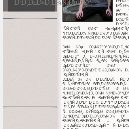
Ð‘Ð¸Ð±Ð»Ð¸Ð¾Ñ‚ÐµÐºÐ°
ÐºÐ»Ð
Ð²Ñ‚Ð
â€“ 9
Ð²ÐºÐ
Ð½Ð°
Ð‘ÑŠÐ
´ÑÑ‚Ð°Ð²Ñ Ð½Ð° ÐœÐµÐ¶Ð´Ñƒ
Ñ‡Ð¸ÐµÑ‚Ð¾ Ñ‚Ñ€Ð¸Ð½Ð°Ð´ÐµÑÐµÑ‚
Ð½Ð°Ñ‡Ð°Ð»Ð¾Ñ‚Ð¾ Ð½Ð° ÑŽÐ½Ð¸ Ð
Ð¢Ñ ÑÐµ Ð¾Ñ€Ð³Ð°Ð½Ð¸Ð·Ð¸Ñ
Ð°ÑÐ¾Ñ†Ð¸Ð°Ñ†Ð¸Ñ Ð½Ð° Ð¿Ñ€Ð
ÐµÐ·Ð¸Ðº Ð¸ Ð»Ð¸Ñ‚ÐµÑ€Ð°Ñ‚ÑƒÑ€
Ð¸Ð½ÑÑ‚Ð¸Ñ‚ÑƒÑ‚ Ð¿Ð¾ Ñ€ÑƒÑÐº
ÐµÐ³Ð¸Ð´Ð°Ñ‚Ð° Ð½Ð° Ðœ
Ð¾Ð±Ñ€Ð°Ð·Ð¾Ð²Ð°Ð½Ð¸ÐµÑ‚Ð¾ Ð¸
´ÐµÑ€Ð°Ñ†Ð¸Ñ.
ÐžÐ±Ñ‰Ð¾ Ð´ÐµÑÐµÑ‚ ÑÐ²Ð¾Ð¸
Ð ÑƒÑÐºÐ°Ñ‚Ð° Ð³Ð¸Ð¼Ð½Ð°Ð·Ð¸Ñ
Ð¾Ð»Ð¸Ð¼Ð¿Ð¸Ð°Ð´Ð°Ñ‚Ð°, Ð² Ð
ÑƒÑ‡ÐµÐ½Ð¸Ñ†Ð¸ Ð¾Ñ‚ Ñ†ÑÐ»Ð°Ñ‚Ð°
ÐœÐ°Ñ€Ñ‚Ð¸Ð½ Ð—Ð»Ð°Ñ‚ÐµÐ² Ð·Ð°
´Ð¾ÑÑ‚Ð¸Ð³Ð° Ð´Ð¾ ÐÐ°Ñ†Ð¸Ð¾Ð
´Ð°Ñ‚Ð°. Ð˜Ð·ÑƒÑ‡Ð°Ð²Ð°Ð½ÐµÑ‚Ð¾
Ñ…Ð¾Ð±Ð¸. ÐŸÑ€ÐµÐ· Ð¼Ð¸Ð½Ð°Ð»Ð
Ð¿Ñ€Ð¾Ð²ÐµÐ´ÐµÐ½Ð¾Ñ‚Ð¾ Ð² 
Ð¼Ð°Ñ‚ÐµÐ¼Ð°Ñ‚Ð¸Ñ‡ÐµÑÐº
´Ð¾Ð±Ñ€Ð¾Ð²Ð¾Ð»ÐµÑ† Ñ Ð¿Ð¾Ð·