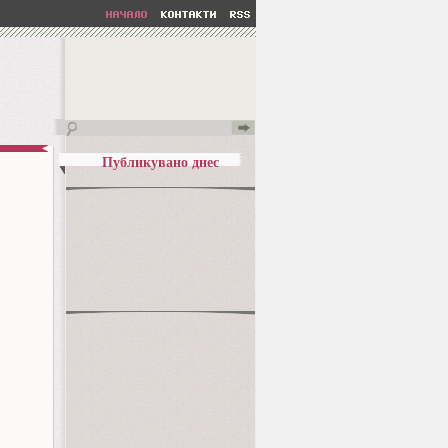
Публикувано днес