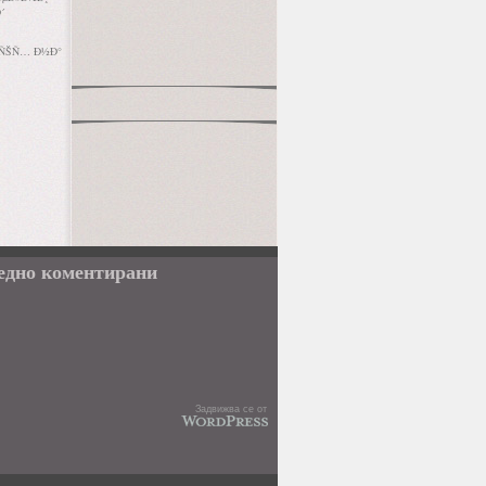
´
Ð´ÑŠÑ… Ð½Ð°
едно коментирани
Задвижва се от