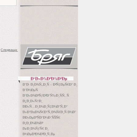
Следваща:
Ð‘Ð»Ð¾Ð³Ð¾Ð²Ðµ
Ð˜Ð· Ð¡Ð¾Ñ„Ð¸Ñ – Ð²Ñ‡ÐµÑ€Ð° Ð¸
Ð´Ð½ÐµÑ
Ð‘Ð»Ð¾Ð³ÑƒÐ²Ð°Ñ‰Ð¸ÑÑ‚ Ñ
Ð¿Ð¸Ð»Ñ†Ð¸
ÐÐ»Ñ…Ð¸Ð¼Ð¸Ñ‡Ð½Ð°Ñ‚Ð°
Ð»Ð°Ð±Ð¾Ñ€Ð°Ñ‚Ð¾Ñ€Ð¸Ñ Ð½Ð°
ÐÐ»ÐµÐºÑÐ°Ð½Ð´ÑŠÑ€
Ð¡Ð¸Ð¼Ð¾Ð²
Ð¢Ð¸Ð¼ÑƒÑ€ Ð¸
Ð½ÐµÐ³Ð¾Ð²Ð¸Ñ‚Ðµ