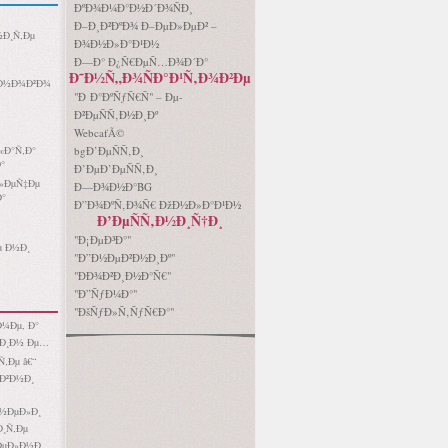
ÐºÐ¾Ð¼Ð°Ð½Ð´Ð¾ÑÐ¸
Ð–Ð¸Ð²ÐºÐ¾ Ð–ÐµÐ»ÐµÐ² –
½Ð¸Ñ‚Ðµ
Ð¾Ð½Ð»Ð°Ð¹Ð½
Ð—Ð° Ð¿Ñ€ÐµÑ…Ð¾Ð´Ð°
Ð˜Ð½Ñ„Ð¾ÑÐ°Ð¹Ñ‚Ð¾Ð²Ðµ
‚Ð½Ð¾Ð²Ð¾
"Ð Ð°ÐºÑƒÑ€Ñ" – Ðµ-
Ð²ÐµÑÑ‚Ð½Ð¸Ðº
WebcafÃ©
bgÐ’ÐµÑÑ‚Ð¸
Ð°Ñ‚Ð°
°
Ð’ÐµÐ’ÐµÑÑ‚Ð¸
»ÐµÑ‡Ðµ
Ð—Ð¾Ð½Ð°BG
Ð°
Ð”Ð¾ÐºÑ‚Ð¾Ñ€ ÐžÐ½Ð»Ð°Ð¹Ð½
Ð’ÐµÑÑ‚Ð½Ð¸Ñ†Ð¸
"Ð¡ÐµÐ³Ð°"
µ Ð½Ð¸
"Ð”Ð½ÐµÐ²Ð½Ð¸Ðº"
"ÐÐ¾Ð²Ð¸Ð½Ð°Ñ€"
"Ð”ÑƒÐ¼Ð°"
"ÐšÑƒÐ»Ñ‚ÑƒÑ€Ð°"
Ð¼Ðµ, Ð°
‚Ð¸Ð½ Ðµ…
‚Ðµ â€“
¸Ð²Ð½Ð¸
Ð½ÐµÐ»Ð¸
Ð¸Ñ‚Ðµ
ÐµÐ»Ð½Ð¸