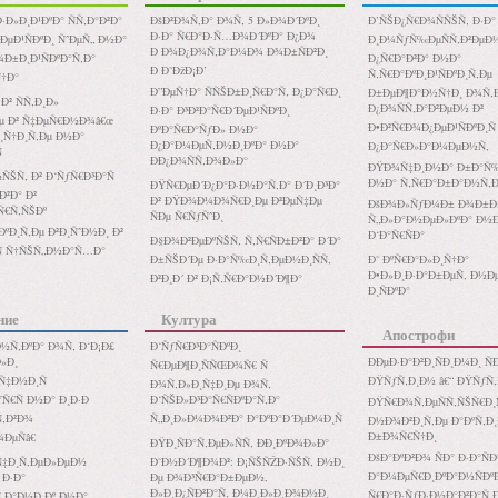
·Ð»Ð¸Ð¹ÐºÐ° ÑÑ‚Ð°Ð²Ð°
ÐšÐ²Ð¾Ñ‚Ð° Ð¾Ñ‚ 5 Ð»Ð¾Ð´ÐºÐ¸
Ð’ÑŠÐ¿Ñ€Ð¾ÑÑŠÑ‚ Ð·Ð°
Ð·Ð° Ñ€Ð°Ð·Ñ…Ð¾Ð´ÐºÐ° Ð¿Ð¾
µÐ¹ÑÐºÐ¸ ÑˆÐµÑ„ Ð½Ð°
Ð¸Ð¼ÑƒÑ‰ÐµÑÑ‚Ð²ÐµÐ
Ð Ð¾Ð¿Ð¾Ñ‚Ð°Ð¼Ð¾ Ð¾Ð±ÑÐ²Ð¸
Ð±Ð¸Ð¹ÑÐºÐ°Ñ‚Ð°
Ð¿Ñ€Ð°Ð²Ð° Ð½Ð°
Ð Ð˜ÐžÐ¡Ð’
Ñ‚Ñ€Ð°ÐºÐ¸Ð¹ÑÐºÐ¸Ñ‚Ðµ
Ñ†Ð°
Ð”ÐµÑ†Ð° ÑÑŠÐ±Ð¸Ñ€Ð°Ñ‚ Ð¿Ð°Ñ€Ð¸
Ð±ÐµÐ¶Ð°Ð½Ñ†Ð¸ Ð¾Ñ
Ð² ÑÑ‚Ð¸Ð»
Ð¿Ð¾ÑÑ‚Ð°Ð²ÐµÐ½ Ð²
Ð·Ð° Ð³Ð²Ð°Ñ€Ð´ÐµÐ¹ÑÐºÐ¸
µ Ð² Ñ‡ÐµÑ€Ð½Ð¾â€œ
Ð•Ð²Ñ€Ð¾Ð¿ÐµÐ¹ÑÐºÐ¸Ñ
ÐºÐ°Ñ€Ð°ÑƒÐ» Ð½Ð°
¸Ñ†Ð¸Ñ‚Ðµ Ð½Ð°
Ð¿Ð°Ð¼ÐµÑ‚Ð½Ð¸ÐºÐ° Ð½Ð°
Ð¿Ð°Ñ€Ð»Ð°Ð¼ÐµÐ½Ñ‚

ÐÐ¿Ð¾ÑÑ‚Ð¾Ð»Ð°
ÐŸÐ¾Ñ‡Ð¸Ð½Ð° Ð±Ð°Ñ‰
ŠÑ‚ Ð² Ð‘ÑƒÑ€Ð³Ð°Ñ
Ð½Ð° Ñ‚Ñ€Ð°Ð±Ð°Ð½Ñ‚Ð
ÐŸÑ€ÐµÐ´Ð¿Ð°Ð·Ð½Ð°Ñ‚Ð° Ð´Ð¸Ð³Ð°
Ð²Ð° Ð²
Ð² ÐŸÐ¾Ð¼Ð¾Ñ€Ð¸Ðµ Ð²ÐµÑ‡Ðµ
ÐšÐ¾Ð»ÑƒÐ¼Ð± Ð¾Ð±Ð
Ñ€Ñ‚ÑŠÐº
ÑÐµ Ñ€ÑƒÑˆÐ¸
Ñ„Ð»Ð°Ð½ÐµÐ»ÐºÐ° Ð½
ºÐ¸Ñ‚Ðµ Ð²Ð¸ÑˆÐ½Ð¸ Ð²
Ð‘Ð°Ñ€ÑÐ°
Ð§Ð¾Ð²ÐµÐºÑŠÑ‚ Ñ‚Ñ€ÑÐ±Ð²Ð° Ð´Ð°
Ñ Ñ†ÑŠÑ„Ð½Ð°Ñ…Ð°
Ð±ÑŠÐ´Ðµ Ð·Ð°Ñ‰Ð¸Ñ‚ÐµÐ½Ð¸ÑÑ‚
Ð˜ ÐºÑ€Ð°Ð»Ð¸Ñ†Ð°
Ð•Ð»Ð¸Ð·Ð°Ð±ÐµÑ‚ Ð½Ð
Ð²Ð¸Ð´ Ð² Ð¡Ñ‚Ñ€Ð°Ð½Ð´Ð¶Ð°
Ð¸ÑÐºÐ°
ние
Култура
Апострофи
½Ñ‚ÐºÐ° Ð¾Ñ‚ Ð‘Ð¡Ð£
Ð‘ÑƒÑ€Ð³Ð°ÑÐºÐ¸
»Ð¸
ÐÐµÐ·Ð°Ð²Ð¸ÑÐ¸Ð¼Ð¸ Ñ
Ñ€ÐµÐ¶Ð¸ÑÑŒÐ¾Ñ€ Ñ
Ñ‡Ð½Ð¸Ñ
ÐŸÑƒÑ‚Ð¸Ð½ â€“ ÐŸÑƒÑ
Ð¾Ñ‚Ð»Ð¸Ñ‡Ð¸Ðµ Ð¾Ñ‚
Ñ€Ñ Ð½Ð° Ð¸Ð·Ð
Ð‘ÑŠÐ»Ð³Ð°Ñ€ÑÐºÐ°Ñ‚Ð°
ÐŸÑ€Ð¾Ñ‚ÐµÑÑ‚ÑŠÑ€Ð¸Ñ
Ñ‚Ð²Ð¾
Ñ„Ð¸Ð»Ð¼Ð¾Ð²Ð° Ð°ÐºÐ°Ð´ÐµÐ¼Ð¸Ñ
Ð½Ð¾Ð²Ð¸Ñ‚Ðµ Ð°ÐºÑ‚Ð
Ð±Ð¾Ñ€Ñ†Ð¸
ÐµÑâ€
ÐŸÐ¸ÑÐ°Ñ‚ÐµÐ»ÑÑ‚ ÐÐ¸ÐºÐ¾Ð»Ð°
ÐšÐ°ÐºÐ²Ð¾ ÑÐ° Ð·Ð°Ñ
Ñ‡Ð¸Ñ‚ÐµÐ»ÐµÐ½
Ð˜Ð½Ð´Ð¶Ð¾Ð²: Ð¡ÑŠÑŽÐ·ÑŠÑ‚ Ð½Ð¸
Ð°Ð¼ÐµÑ€Ð¸ÐºÐ°Ð½ÑÐº
 Ð·Ð°
Ðµ Ð¾Ð³Ñ€Ð°Ð±ÐµÐ½,
Ð»Ð¸Ð¿ÑÐ²Ð°Ñ‚ Ð¼Ð¸Ð»Ð¸Ð¾Ð½Ð¸
Ñ€Ð°Ð·ÑƒÐ·Ð½Ð°Ð²Ð°Ñ‚
Ñ‚Ð°Ð½Ð¸Ðº Ð½Ð°