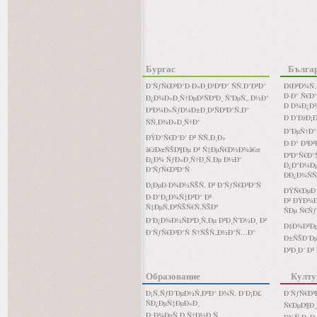
Бургас
Бълга
Ð‘ÑƒÑ€Ð³Ð°Ð·Ð»Ð¸Ð¹ÐºÐ° ÑÑ‚Ð°Ð²Ð°
ÐšÐ²Ð¾Ñ‚
Ð·Ð° Ñ€Ð
Ð¿Ð¾Ð»Ð¸Ñ†ÐµÐ¹ÑÐºÐ¸ ÑˆÐµÑ„ Ð½Ð°
Ð Ð¾Ð¿Ð
ÐºÐ¾Ð»ÑƒÐ¼Ð±Ð¸Ð¹ÑÐºÐ°Ñ‚Ð°
Ð Ð˜ÐžÐ¡Ð
ÑÑ‚Ð¾Ð»Ð¸Ñ†Ð°
Ð”ÐµÑ†Ð°
ÐŸÐ°Ñ€Ð°Ð´ Ð² ÑÑ‚Ð¸Ð»
Ð·Ð° Ð³Ð²
â€žÐœÑŠÐ¶Ðµ Ð² Ñ‡ÐµÑ€Ð½Ð¾â€œ
ÐºÐ°Ñ€Ð°
Ð¿Ð¾ ÑƒÐ»Ð¸Ñ†Ð¸Ñ‚Ðµ Ð½Ð°
Ð¿Ð°Ð¼Ðµ
Ð‘ÑƒÑ€Ð³Ð°Ñ
ÐÐ¿Ð¾Ñ
Ð¡ÐµÐ·Ð¾Ð½ÑŠÑ‚ Ð² Ð‘ÑƒÑ€Ð³Ð°Ñ
ÐŸÑ€ÐµÐ´
Ð·Ð°Ð¿Ð¾Ñ‡Ð²Ð° Ð²
Ð² ÐŸÐ¾
Ñ‡ÐµÑ‚Ð²ÑŠÑ€Ñ‚ÑŠÐº
ÑÐµ Ñ€Ñƒ
Ð¯Ð¿Ð¾Ð½ÑÐºÐ¸Ñ‚Ðµ Ð²Ð¸ÑˆÐ½Ð¸ Ð²
Ð§Ð¾Ð²Ðµ
Ð‘ÑƒÑ€Ð³Ð°Ñ Ñ†ÑŠÑ„Ð½Ð°Ñ…Ð°
Ð±ÑŠÐ´Ðµ
Ð²Ð¸Ð´ Ð
Образование
Култу
Ð¡Ñ‚ÑƒÐ´ÐµÐ½Ñ‚ÐºÐ° Ð¾Ñ‚ Ð‘Ð¡Ð£
Ð‘ÑƒÑ€Ð³Ð
ÑÐ¿ÐµÑ‡ÐµÐ»Ð¸
Ñ€ÐµÐ¶Ð¸
Ð¿Ð¾ÐµÑ‚Ð¸Ñ‡Ð½Ð¸Ñ