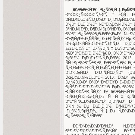
â€žÐ›Ð¾ÑˆÐ° Ð¿Ñ€Ð¸Ñ‡ÐµÑÐºÐ
ÐºÐ¾Ð¿Ñ€Ð¾Ð´ÑƒÐºÑ†Ð¸Ñ Ð
ÐÑ€Ð¶ÐµÐ½Ñ‚Ð¸Ð½Ð° Ð¸ Ð“ÐµÑ€Ð¼Ð°
Ð½Ð° ÐµÐ´Ð½Ð° ÑÐ°Ð¼Ð¾Ñ‚Ð½Ð° Ð
Ð²ÑÐ¸Ñ‡ÐºÐ¸ Ð¶Ð¸Ñ‚ÐµÐ¹ÑÐºÐ¸ Ð½Ð
Ð½Ð° Ð¿Ñ€Ð¾Ð¸Ð·Ð²Ð¾Ð»Ð° Ñ Ð¼Ð
Ð”Ð¶ÑƒÐ½Ð¸ÑŠÑ€, ÐœÐ°Ñ€Ñ‚Ð° Ðµ Ð¿
Ð½ÐµÐ¾ÑÑŠÐ·Ð½Ð°Ñ‚Ð°Ñ‚Ð° Ð¸Ð
â€žÐ›Ð¾ÑˆÐ° Ð¿Ñ€Ð¸Ñ‡ÐµÑÐºÐ°â
Ñ€Ð°ÐºÐ¾Ð²Ð¸Ð½Ð°â€ Ð¸ Ð½Ð°Ð³Ñ€Ð°Ð
Ð¡Ð°Ð½ Ð¡ÐµÐ±Ð°ÑÑ‚Ð¸Ð°Ð½ 2013,
ÑÑ†ÐµÐ½Ð°Ñ€Ð¸Ð¹, ÐºÐ°ÐºÑ‚Ð¾ Ð
Ñ„Ð¸Ð»Ð¼ Ð¾Ñ‚ Ñ„ÐµÑÑ‚Ð¸Ð²Ð°Ð»Ð° 
Ð´Ð¾Ð±Ñ€Ð° Ð°ÐºÑ‚Ñ€Ð¸ÑÐ° (Ð
ÐœÐ¾Ð½Ñ€ÐµÐ°Ð» 2013, Ð½Ð° â€ž
Ð¿Ñ€Ð¸Ð·Ð° Ð½Ð° Ð¤Ð˜ÐŸÐ Ð•Ð¡Ð¡Ð˜
Ð¡ÑŠÐ·Ð´Ð°Ð´ÐµÐ½Ð° Ð±ÐµÐ· Ð½Ð¾
Ð¸ÑÑ‚Ð¾Ñ€Ð¸ÑÑ‚Ð° Ð² â€žÐ›Ð¾Ñˆ
Ð·Ñ€Ð¸Ñ‚ÐµÐ»Ð¸Ñ‚Ðµ Ñ Ñ‡ÐµÑ
Ð°ÐºÑ‚ÑŒÐ¾Ñ€ÑÐºÐ° Ð¸Ð³Ñ€Ð°, Ð
Ð¾Ñ‰Ðµ ÐµÐ´Ð¸Ð½ Ð°Ñ€Ð³ÑƒÐ
´ÐµÐ½Ð¸ÐµÑ‚Ð¾, Ñ‡Ðµ Ñ‚Ð¾Ð·Ð¸
Ð¿Ñ€Ð¾Ð¿ÑƒÑÐºÐ°.
ÐÐ°Ð¹-Ð½Ð¾Ð²Ð°Ñ‚Ð° Ñ‚Ð²
ÐºÐ¸Ð½Ð¾Ð¼Ð°Ð¹ÑÑ‚Ð¾Ñ€ ÐŸ