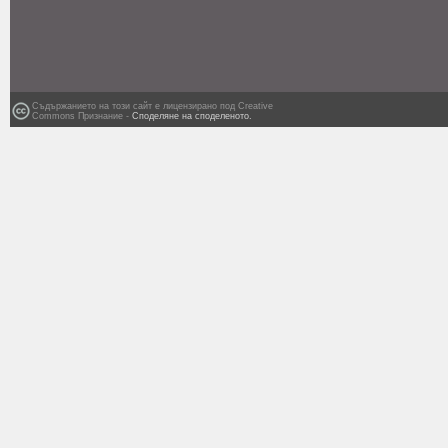
Съдържанието на този сайт е лицензирано под Creative
Commons Признание -
Споделяне на споделеното.