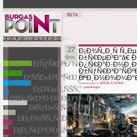
Ð¸Ð½Ñ„Ð¾Ñ€Ð¼Ð°Ñ†Ð¸Ð¾Ð½ÐµÐ½
Ð´Ð°Ð¹Ð´Ð¶ÐµÑÑ‚
27
Ð¡Ð¾Ñ„Ð¸Ñ Ñ„Ðµ
Ð±Ñ€ÐµÐ³Ð°â€
фев
Ð‘ÑƒÑ€Ð³Ð°Ñ
Ð¿Ñ€Ð°Ð·Ð½Ð¸Ð
Ð±ÑƒÑ€Ð³Ð°ÑÐº
Ð‘ÑŠÐ»Ð³Ð°Ñ€Ð¸Ñ
ÐºÐ¸Ð½Ð¾Ð¼Ð°
Публикувано в:
ÐšÑƒÐ»Ñ‚ÑƒÑ€Ð°
;
Ð¡Ð²ÐµÑ‚ÑŠÑ‚
От:
pointburgas
ÐžÐ±Ñ€Ð°Ð·Ð¾Ð²Ð°Ð½Ð¸Ðµ
ÐšÑƒÐ»Ñ‚ÑƒÑ€Ð°
ÐÐ¿Ð¾ÑÑ‚Ñ€Ð¾Ñ„Ð¸
Ð¡Ð¿Ñ€Ð°Ð²Ð¾Ñ‡Ð½Ð¸Ðº