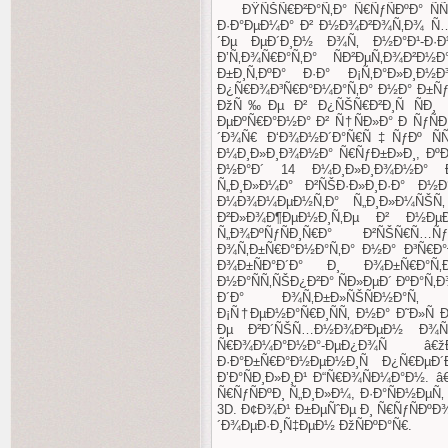
ÐŸÑŠÑ€Ð²Ð°Ñ‚Ð° Ñ€ÑƒÑÐºÐ° Ñ
Ð·Ð°ÐµÐ¼Ð° Ð² Ð½Ð¾Ð²Ð¾Ñ‚Ð¾ Ñ…Ð
´Ðµ ÐµÐ´Ð¸Ð½ Ð¾Ñ‚ Ð½Ð°Ð¹-Ð
Ð’Ñ‚Ð¾Ñ€Ð°Ñ‚Ð° ÑÐ²ÐµÑ‚Ð¾Ð²Ð
Ð±Ð¸Ñ‚ÐºÐ° Ð·Ð° Ð¡Ñ‚Ð°Ð»Ð¸
Ð¿Ñ€Ð¾Ð³Ñ€Ð°Ð¼Ð°Ñ‚Ð° Ð½Ð° Ð±Ñƒ
ÐžÑ‰Ðµ Ð² Ð¿ÑŠÑ€Ð²Ð¸Ñ ÑÐ¸ 
ÐµÐºÑ€Ð°Ð½Ð° Ð² Ñ†ÑÐ»Ð° Ð ÑƒÑÐ¸
´Ð¾Ñ€ Ð‘Ð¾Ð½Ð´Ð°Ñ€Ñ‡ÑƒÐº ÑÑ
Ð¼Ð¸Ð»Ð¸Ð¾Ð½Ð° Ñ€ÑƒÐ±Ð»Ð¸, Ðº
Ð½Ð°Ð´ 14 Ð¼Ð¸Ð»Ð¸Ð¾Ð½Ð° Ð
Ñ„Ð¸Ð»Ð¼Ð° Ð²ÑŠÐ·Ð»Ð¸Ð·Ð° Ð½
Ð¼Ð¾Ð¼ÐµÐ½Ñ‚Ð° Ñ„Ð¸Ð»Ð¼ÑŠÑ‚
Ð²Ð»Ð¾Ð¶ÐµÐ½Ð¸Ñ‚Ðµ Ð² Ð½ÐµÐ³
Ñ„Ð¾ÐºÑƒÑÐ¸Ñ€Ð° Ð²ÑŠÑ€Ñ…Ñ
Ð¾Ñ‚Ð±Ñ€Ð°Ð½Ð°Ñ‚Ð° Ð½Ð° Ð³Ñ€Ð°
Ð¾Ð±ÑÐ°Ð´Ð° Ð¸ Ð¾Ð±Ñ€Ð°Ñ‚
Ð½Ð°ÑÑ‚ÑŠÐ¿Ð²Ð° ÑÐ»ÐµÐ´ ÐºÐ°Ñ‚Ð
Ð´Ð° Ð¾Ñ‚Ð±Ð»ÑŠÑÐ½Ð°Ñ‚ Ð
Ð¡Ñ†ÐµÐ½Ð°Ñ€Ð¸ÑÑ‚ Ð½Ð° Ð˜Ð»Ñ 
Ðµ Ð²Ð´ÑŠÑ…Ð½Ð¾Ð²ÐµÐ½ Ð¾Ñ
Ñ€Ð¾Ð¼Ð°Ð½Ð°-ÐµÐ¿Ð¾Ñ â€
Ð·Ð°Ð±Ñ€Ð°Ð½ÐµÐ½Ð¸Ñ Ð¿Ñ€ÐµÐ´
Ð’Ð°ÑÐ¸Ð»Ð¸Ð¹ Ð“Ñ€Ð¾ÑÐ¼Ð°Ð½. â€
Ñ€ÑƒÑÐºÐ¸ Ñ„Ð¸Ð»Ð¼, Ð·Ð°ÑÐ½ÐµÑ
3D. Ð¢Ð¾Ð¹ Ð±ÐµÑˆÐµ Ð¸ Ñ€ÑƒÑÐ
´Ð¾ÐµÐ·Ð¸Ñ‡ÐµÐ½ ÐžÑÐºÐ°Ñ€.