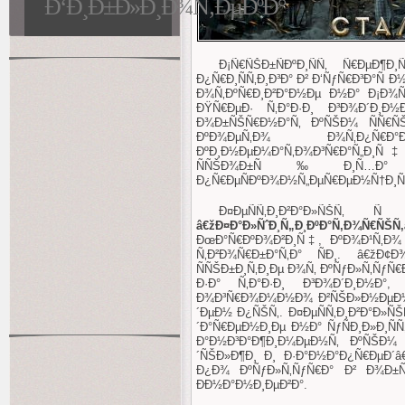
Ð‘Ð¸Ð±Ð»Ð¸Ð¾Ñ‚ÐµÐºÐ°
Ð¡Ñ€ÑŠÐ±ÑÐºÐ¸ÑÑ‚ Ñ€ÐµÐ
Ð¿Ñ€Ð¸ÑÑ‚Ð¸Ð³Ð° Ð² Ð‘ÑƒÑ€Ð³Ð°Ñ
Ð¾Ñ‚ÐºÑ€Ð¸Ð²Ð°Ð½Ðµ Ð½Ð° Ð¡Ð¾Ñ„Ð
ÐŸÑ€ÐµÐ· Ñ‚Ð°Ð·Ð¸ Ð³Ð¾Ð´Ð¸Ð
Ð¾Ð±ÑŠÑ€Ð½Ð°Ñ‚ ÐºÑŠÐ¼ ÑÑ€ÑŠ
ÐºÐ¾ÐµÑ‚Ð¾ Ð¾Ñ‚Ð¿Ñ€Ð°
ÐºÐ¸Ð½ÐµÐ¼Ð°Ñ‚Ð¾Ð³Ñ€Ð°Ñ„Ð¸Ñ
ÑÑŠÐ¾Ð±Ñ‰Ð¸Ñ…Ð° Ð¾Ñ€
Ð¿Ñ€ÐµÑÐºÐ¾Ð½Ñ„ÐµÑ€ÐµÐ½Ñ†Ð¸Ñ
Ð¤ÐµÑÑ‚Ð¸Ð²Ð°Ð»ÑŠÑ
â€žÐ¤Ð°Ð»ÑˆÐ¸Ñ„Ð¸ÐºÐ°Ñ‚Ð¾Ñ€ÑŠ
ÐœÐ°Ñ€ÐºÐ¾Ð²Ð¸Ñ‡, ÐºÐ¾Ð¹Ñ‚Ð
Ñ‚Ð²Ð¾Ñ€Ð±Ð°Ñ‚Ð° ÑÐ¸. â€žÐ
ÑÑŠÐ±Ð¸Ñ‚Ð¸Ðµ Ð¾Ñ‚ ÐºÑƒÐ»Ñ‚ÑƒÑ
Ð·Ð° Ñ‚Ð°Ð·Ð¸ Ð³Ð¾Ð´Ð¸Ð½Ð
Ð¾Ð³Ñ€Ð¾Ð¼Ð½Ð¾ Ð²ÑŠÐ»Ð½ÐµÐ½Ð¸
´ÐµÐ½ Ð¿ÑŠÑ‚. Ð¤ÐµÑÑ‚Ð¸Ð²Ð°Ð»Ñ
´Ð°Ñ€ÐµÐ½Ð¸Ðµ Ð½Ð° ÑƒÑÐ¸Ð»Ð¸Ñ
Ð°Ð½Ð³Ð°Ð¶Ð¸Ð¼ÐµÐ½Ñ‚ ÐºÑŠÐ¼
´ÑŠÐ»Ð¶Ð¸ Ð¸ Ð·Ð°Ð½Ð°Ð¿Ñ€ÐµÐ´â€
Ð¿Ð¾ ÐºÑƒÐ»Ñ‚ÑƒÑ€Ð° Ð² Ð¾Ð±
ÐÐ½Ð°Ð½Ð¸ÐµÐ²Ð°.