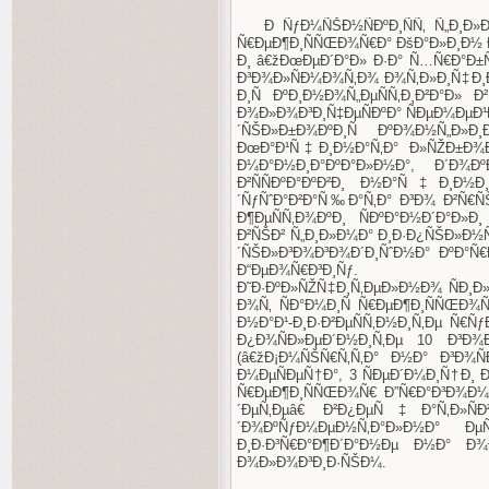
Ð ÑƒÐ¼ÑŠÐ½ÑÐºÐ¸ÑÑ‚ Ñ„Ð¸Ð
Ñ€ÐµÐ¶Ð¸ÑÑŒÐ¾Ñ€Ð° ÐšÐ°Ð»Ð¸Ð½ ÐŸ
Ð¸ â€žÐœÐµÐ´Ð°Ð» Ð·Ð° Ñ…Ñ€Ð°Ð±Ñ€
Ð³Ð¾Ð»ÑÐ¼Ð¾Ñ‚Ð¾ Ð¾Ñ‚Ð»Ð¸Ñ‡Ð¸
Ð¸Ñ ÐºÐ¸Ð½Ð¾Ñ„ÐµÑÑ‚Ð¸Ð²Ð°Ð» 
Ð¾Ð»Ð¾Ð³Ð¸Ñ‡ÐµÑÐºÐ° ÑÐµÐ¼ÐµÐ¹
´ÑŠÐ»Ð±Ð¾ÐºÐ¸Ñ ÐºÐ¾Ð½Ñ„Ð»Ð
ÐœÐ°Ð¹Ñ‡Ð¸Ð½Ð°Ñ‚Ð° Ð»ÑŽÐ±Ð¾
Ð¼Ð°Ð½Ð¸Ð°ÐºÐ°Ð»Ð½Ð°, Ð´Ð¾Ð
Ð²ÑÑÐºÐ°ÐºÐ²Ð¸ Ð½Ð°Ñ‡Ð¸Ð½Ð¸
´ÑƒÑˆÐ°Ð²Ð°Ñ‰Ð°Ñ‚Ð° Ð³Ð¾ Ð²Ñ€Ñ
Ð¶ÐµÑÑ‚Ð¾ÐºÐ¸ ÑÐºÐ°Ð½Ð´Ð°Ð»Ð
Ð²ÑŠÐ² Ñ„Ð¸Ð»Ð¼Ð° Ð¸Ð·Ð¿ÑŠÐ»Ð½Ñ
´ÑŠÐ»Ð³Ð¾Ð³Ð¾Ð´Ð¸ÑˆÐ½Ð° ÐºÐ°Ñ€
Ð“ÐµÐ¾Ñ€Ð³Ð¸Ñƒ.
Ð˜Ð·ÐºÐ»ÑŽÑ‡Ð¸Ñ‚ÐµÐ»Ð½Ð¾ ÑÐ¸Ð»
Ð¾Ñ‚ ÑÐ°Ð¼Ð¸Ñ Ñ€ÐµÐ¶Ð¸ÑÑŒÐ
Ð½Ð°Ð¹-Ð¸Ð·Ð²ÐµÑÑ‚Ð½Ð¸Ñ‚Ðµ Ñ€Ñ
Ð¿Ð¾ÑÐ»ÐµÐ´Ð½Ð¸Ñ‚Ðµ 10 Ð³Ð¾
(â€žÐ¡Ð¼ÑŠÑ€Ñ‚Ñ‚Ð° Ð½Ð° Ð³Ð¾Ñ
Ð¼ÐµÑÐµÑ†Ð°, 3 ÑÐµÐ´Ð¼Ð¸Ñ†Ð¸ Ð¸
Ñ€ÐµÐ¶Ð¸ÑÑŒÐ¾Ñ€ Ð”Ñ€Ð°Ð³Ð¾Ð¼Ð
´ÐµÑ‚Ðµâ€ Ð²Ð¿ÐµÑ‡Ð°Ñ‚Ð»Ñ
´Ð¾ÐºÑƒÐ¼ÐµÐ½Ñ‚Ð°Ð»Ð½Ð° ÐµÑ
Ð¸Ð·Ð³Ñ€Ð°Ð¶Ð´Ð°Ð½Ðµ Ð½Ð° Ð¾
Ð¾Ð»Ð¾Ð³Ð¸Ð·ÑŠÐ¼.