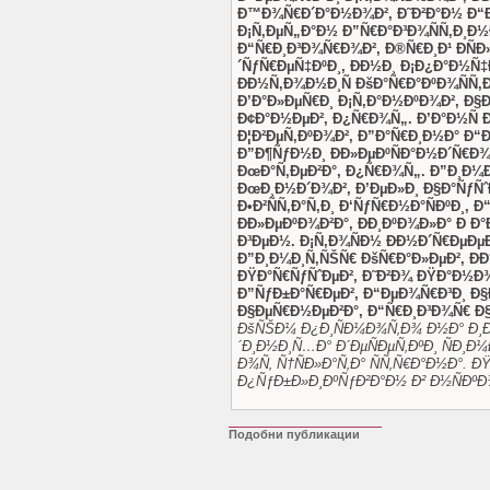
Ð™Ð¾Ñ€Ð´Ð°Ð½Ð¾Ð², Ð˜Ð²Ð°Ð½ Ð“Ð
Ð¡Ñ‚ÐµÑ„Ð°Ð½ Ð”Ñ€Ð°Ð³Ð¾ÑÑ‚Ð¸Ð
Ð“Ñ€Ð¸Ð³Ð¾Ñ€Ð¾Ð², Ð®Ñ€Ð¸Ð¹ ÐÑ
´ÑƒÑ€ÐµÑ‡ÐºÐ¸, ÐÐ½Ð¸ Ð¡Ð¿Ð°Ð½Ñ‡
ÐÐ½Ñ‚Ð¾Ð½Ð¸Ñ ÐšÐ°Ñ€Ð°ÐºÐ¾ÑÑ‚
Ð’Ð°Ð»ÐµÑ€Ð¸ Ð¡Ñ‚Ð°Ð½ÐºÐ¾Ð², Ð§Ð
Ð¢Ð°Ð½ÐµÐ², Ð¿Ñ€Ð¾Ñ„. Ð’Ð°Ð½Ñ 
Ð¦Ð²ÐµÑ‚ÐºÐ¾Ð², Ð”Ð°Ñ€Ð¸Ð½Ð° Ð
Ð”Ð¶ÑƒÐ½Ð¸ ÐÐ»ÐµÐºÑÐ°Ð½Ð´Ñ€Ð¾
ÐœÐ°Ñ‚ÐµÐ²Ð°, Ð¿Ñ€Ð¾Ñ„. Ð”Ð¸Ð¼Ð
ÐœÐ¸Ð½Ð´Ð¾Ð², Ð’ÐµÐ»Ð¸ Ð§Ð°ÑƒÑˆ
Ð•Ð²ÑÑ‚Ð°Ñ‚Ð¸ Ð‘ÑƒÑ€Ð½Ð°ÑÐºÐ¸,
ÐÐ»ÐµÐºÐ¾Ð²Ð°, ÐÐ¸ÐºÐ¾Ð»Ð° Ð Ð
Ð³ÐµÐ½. Ð¡Ñ‚Ð¾ÑÐ½ ÐÐ½Ð´Ñ€ÐµÐµÐ
Ð”Ð¸Ð¼Ð¸Ñ‚ÑŠÑ€ ÐšÑ€Ð°Ð»ÐµÐ², Ð
ÐŸÐ°Ñ€ÑƒÑˆÐµÐ², Ð˜Ð²Ð¾ ÐŸÐ°Ð½Ð¾
Ð”ÑƒÐ±Ð°Ñ€ÐµÐ², Ð“ÐµÐ¾Ñ€Ð³Ð¸ Ð§
Ð§ÐµÑ€Ð½ÐµÐ²Ð°, Ð“Ñ€Ð¸Ð³Ð¾Ñ€ Ð
ÐšÑŠÐ¼ Ð¿Ð¸ÑÐ¼Ð¾Ñ‚Ð¾ Ð½Ð° Ð¸Ð½
´Ð¸Ð½Ð¸Ñ…Ð° Ð´ÐµÑÐµÑ‚ÐºÐ¸ ÑÐ¸Ð
Ð¾Ñ‚ Ñ†ÑÐ»Ð°Ñ‚Ð° ÑÑ‚Ñ€Ð°Ð½Ð°. Ð
Ð¿ÑƒÐ±Ð»Ð¸ÐºÑƒÐ²Ð°Ð½ Ð² Ð½ÑÐºÐ
Подобни публикации