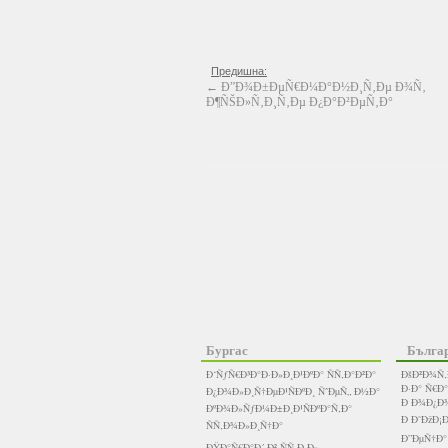
Предишна:
←
Ð”Ð¾Ð±ÐµÑ€Ð¼Ð°Ð½Ð¸Ñ‚Ðµ Ð¾Ñ‚
Ð¶ÑŠÐ»Ñ‚Ð¸Ñ‚Ðµ Ð¿Ð°Ð²ÐµÑ‚Ð°
Бургас
Бълга
Ð‘ÑƒÑ€Ð³Ð°Ð·Ð»Ð¸Ð¹ÐºÐ° ÑÑ‚Ð°Ð²Ð°
ÐšÐ²Ð¾Ñ‚
Ð·Ð° Ñ€Ð
Ð¿Ð¾Ð»Ð¸Ñ†ÐµÐ¹ÑÐºÐ¸ ÑˆÐµÑ„ Ð½Ð°
Ð Ð¾Ð¿Ð
ÐºÐ¾Ð»ÑƒÐ¼Ð±Ð¸Ð¹ÑÐºÐ°Ñ‚Ð°
Ð Ð˜ÐžÐ¡Ð
ÑÑ‚Ð¾Ð»Ð¸Ñ†Ð°
Ð”ÐµÑ†Ð°
ÐŸÐ°Ñ€Ð°Ð´ Ð² ÑÑ‚Ð¸Ð»