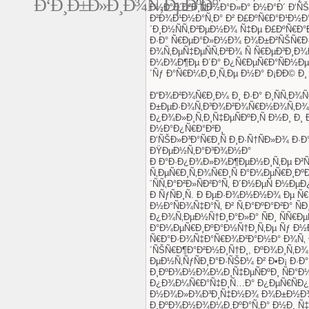
Ð‘Ð¸Ð±Ð»Ð¸Ð¾Ñ‚ÐµÐºÐ°
Ð½Ð°Ð´Ð²Ð¸ÑÐ½Ð°Ð»Ð° Ð½Ð°Ð´ Ð‘ÑŠÐ
Ð²Ð¾Ð¹Ð½Ð°Ñ‚Ð° Ð² Ð£ÐºÑ€Ð°Ð¹Ð½Ð°.
´Ð¸Ð½ÑÑ‚Ð²ÐµÐ½Ð¾ Ñ‡Ðµ Ð£ÐºÑ€Ð°Ð
Ð·Ð° Ñ€ÐµÐ°Ð»Ð½Ð¾ Ð¾Ð±Ð²ÑŠÑ€Ð
Ð¾Ñ‚ÐµÑ‡ÐµÑÑ‚Ð²Ð¾ Ñ Ñ€ÐµÐ³Ð¸Ð
Ð¼Ð¾Ð¶Ðµ Ð´Ð° Ð¿Ñ€ÐµÑ€Ð°ÑÐ½Ðµ 
´Ñƒ Ð°Ñ€Ð¼Ð¸Ð¸Ñ‚Ðµ Ð½Ð° Ð¡ÐÐ© Ð¸ 
Ð“Ð¾Ð²Ð¾Ñ€Ð¸Ð¼ Ð¸ Ð·Ð° Ð¸ÑÑ‚Ð¾Ñ
Ð±ÐµÐ·Ð¾Ñ‚Ð³Ð¾Ð²Ð¾Ñ€Ð½Ð¾Ñ‚Ð¾
Ð¿Ð¾Ð»Ð¸Ñ‚Ð¸Ñ‡ÐµÑÐºÐ¸Ñ Ð½Ð¸ Ð¸
Ð½Ð°Ð¿Ñ€Ð°Ð²Ð¸
Ð‘ÑŠÐ»Ð³Ð°Ñ€Ð¸Ñ Ð¸Ð·Ñ†ÑÐ»Ð¾ Ð·Ð°
ÐŸÐµÐ½Ñ‚Ð°Ð³Ð¾Ð½Ð°
Ð Ð°Ð·Ð¿Ð¾Ð»Ð¾Ð¶ÐµÐ½Ð¸Ñ‚Ðµ Ð²Ñ
Ñ‚ÐµÑ€Ð¸Ñ‚Ð¾Ñ€Ð¸Ñ Ð°Ð¼ÐµÑ€Ð¸Ðº
´ÑÑ‚Ð°Ð²Ð»ÑÐ²Ð°Ñ‚ Ð´Ð½ÐµÑ Ð½Ðµ
Ð ÑƒÑÐ¸Ñ. Ð ÐµÐ·Ð¾Ð½Ð½Ð¾ Ðµ Ñ€Ñ
Ð½Ð°ÑÐ¾Ñ‡Ð°Ñ‚ Ð² Ñ‚Ð°ÐºÐ°Ð²Ð° ÑÐ
Ð¿Ð¾Ñ‚ÐµÐ½Ñ†Ð¸Ð°Ð»Ð° ÑÐ¸ ÑÑ€Ð
Ð°Ð¼ÐµÑ€Ð¸ÐºÐ°Ð½Ñ†Ð¸Ñ‚Ðµ Ñƒ Ð½Ð°
Ñ€Ð°Ð·Ð¾Ñ‡Ð°Ñ€Ð¾Ð²Ð°Ð½Ð° Ð¾Ñ‚ Ð
´ÑŠÑ€Ð¶Ð°Ð²Ð½Ð¸Ñ†Ð¸, ÐºÐ¾Ð¸Ñ‚Ð¾ Ð
ÐµÐ½Ñ‚ÑƒÑÐ¸Ð°Ð·ÑŠÐ¼ Ð² Ð•Ð¡ Ð·Ð°
Ð¸ÐºÐ¾Ð½Ð¾Ð¼Ð¸Ñ‡ÐµÑÐºÐ¸ ÑÐ°Ð½Ð
Ð¿Ð¾Ð¼Ñ€Ð°Ñ‡Ð¸Ñ…Ð° Ð¿ÐµÑ€ÑÐ¿Ðµ
Ð½Ð¾Ð»Ð¾Ð³Ð¸Ñ‡Ð½Ð¾ Ð¾Ð±Ð½Ð¾
Ð¸ÐºÐ¾Ð½Ð¾Ð¼Ð¸ÐºÐ°Ñ‚Ð° Ð½Ð¸ Ñ‡