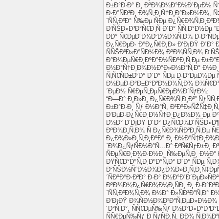
Ð±Ð°Ð·Ð° Ð¸ ÐºÐ¾Ð¼Ð°Ð½Ð´ÐµÐ½ Ñ†Ð
Ð·Ð°ÑÐ²Ð¸ Ð¾Ñ„Ð¸Ñ†Ð¸Ð°Ð»Ð½Ð¾, Ñ
´ÑÑ‚Ð²Ð° Ñ‰Ðµ ÑÐµ Ð¿Ñ€Ð¾Ñ‚Ð¸Ð²
Ð‘ÑŠÐ»Ð³Ð°Ñ€Ð¸Ñ Ð´Ð° ÑÑ‚Ð°Ð½Ðµ
ÐÐ° Ñ€ÐµÐ´Ð¾Ð²Ð½Ð¾Ñ‚Ð¾ Ð·Ð°ÑÐ
Ð¿Ñ€ÐµÐ· Ð°Ð¿Ñ€Ð¸Ð» Ð‘Ð¡ÐŸ Ð´Ð° Ð
ÑÑŠÐ³Ð»Ð°ÑÐ½Ð¾ ÐºÐ¾ÑÑ‚Ð¾ Ð‘ÑŠÐ
Ð°Ð¼ÐµÑ€Ð¸ÐºÐ°Ð½ÑÐºÐ¸Ñ‚Ðµ Ð±Ð°Ð·
Ð½Ð°Ñ†Ð¸Ð¾Ð½Ð°Ð»Ð½Ð°Ñ‚Ð° Ð½Ð¸ Ñ
Ñ‚Ñ€ÑÐ±Ð²Ð° Ð´Ð° ÑÐµ Ð·Ð°ÐµÐ¼Ðµ Ñ
Ð½ÐµÐ·Ð°Ð±Ð°Ð²Ð½Ð¾Ñ‚Ð¾ Ð¾Ñ€Ð³
´ÐµÐ½ Ñ€ÐµÑ„ÐµÑ€ÐµÐ½Ð´ÑƒÐ¼:
“Ð—Ð° Ð¸Ð»Ð¸ Ð¿Ñ€Ð¾Ñ‚Ð¸Ð²” ÑƒÑ
Ð±Ð°Ð·Ð¸ Ñƒ Ð½Ð°Ñ, Ð²ÐºÐ»ÑŽÑ‡Ð¸Ñ
Ð‘ÐµÐ·Ð¿Ñ€Ð¸Ð½Ñ†Ð¸Ð¿Ð½Ð¾ Ðµ Ð
Ð½Ð° Ð‘Ð¡ÐŸ Ð´Ð° Ð¿Ñ€Ð¾Ð´ÑŠÐ»Ð¶Ð°
ÐºÐ¾Ð¸Ñ‚Ð¾ Ñ Ð¿Ñ€Ð¾ÑÐ²Ð¸Ñ‚Ðµ Ñ
Ð¿Ð¾Ð»Ð¸Ñ‚Ð¸ÐºÐ° Ð¸ Ð½Ð°Ñ†Ð¸Ð¾Ð
´Ð¾Ð¿ÑƒÑÐ½Ð°Ñ…Ð° Ð³Ñ€ÑƒÐ±Ð¸ Ð³
ÑÐµÑ€Ð¸Ð¾Ð·Ð½Ð¸ Ñ‰ÐµÑ‚Ð¸ Ð½Ð° Ð‘
ÐŸÑ€Ð°ÐºÑ‚Ð¸ÐºÐ°Ñ‚Ð° Ð´Ð° ÑÐµ Ñ
Ð²ÑŠÐ½ÑˆÐ½Ð¾Ð¿Ð¾Ð»Ð¸Ñ‚Ð¸Ñ‡ÐµÑ
´ÑÐºÐ°Ð·Ð²Ð° Ð·Ð° Ð½Ð°Ð´Ð´ÐµÐ»Ñ
ÐºÐ¾Ð¼Ð¿Ñ€Ð¾Ð¼Ð¸ÑÐ¸ Ð¸ Ð·Ð°Ð²Ð
´ÑÑ‚Ð²Ð¾Ñ‚Ð¾ Ð½Ð° Ð»ÑÐ²Ð°Ñ‚Ð° Ð½
Ð‘Ð¡ÐŸ Ð¾ÑÐ½Ð¾Ð²Ð°Ñ‚ÐµÐ»Ð½Ð¾ Ñ
´Ð°Ñ‚Ð°, ÑÑ€ÐµÑ‰Ñƒ Ð½Ð°Ð»Ð°Ð³Ð
ÑÑ€ÐµÑ‰Ñƒ Ð ÑƒÑÐ¸Ñ. ÐÐ¾ Ñ‚Ð¾Ð