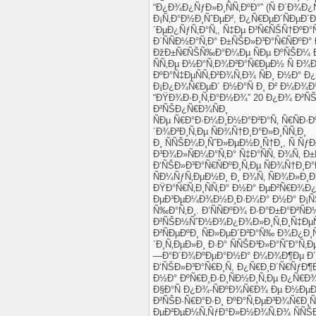
“Ð¿Ð¾Ð¿ÑƒÐ»Ð¸ÑÑ‚ÐºÐ°” (Ñ Ð´Ð¾
Ð¡Ñ‚Ð°Ð½Ð¸ÑˆÐµÐ², Ð¿Ñ€ÐµÐ´ÑÐµÐ´
´ÐµÐ¿ÑƒÑ‚Ð°Ñ‚, Ñ‡Ðµ Ð³Ñ€ÑŠÑ†ÐºÐ°
Ð´ÑÑÐ½Ð°Ñ‚Ð° Ð±ÑŠÐ»Ð³Ð°Ñ€ÑÐºÐ° Ð
ÐžÐ±Ñ€ÑŠÑ‰Ð°Ð¼Ðµ ÑÐµ ÐºÑŠÐ¼ Ð²
ÑÑ‚Ðµ Ð½Ð°Ñ‚Ð¾Ð²Ð°Ñ€ÐµÐ½ Ñ Ð
ÐºÐ°Ñ‡ÐµÑÑ‚Ð²Ð¾Ñ‚Ð¾ ÑÐ¸ Ð½Ð° Ð¿
Ð¡Ð¿Ð¾Ñ€ÐµÐ´ Ð½Ð°Ñ Ð¸ Ð² Ð¼Ð¾Ð
“ÐŸÐ¾Ð·Ð¸Ñ‚Ð°Ð½Ð¾” 20 Ð¿Ð¾ Ð²Ñ
Ð²ÑŠÐ¿Ñ€Ð¾ÑÐ¸
ÑÐµ Ñ€Ð°Ð·Ð¼Ð¸Ð½Ð°Ð²Ð°Ñ‚ Ñ€ÑÐ·
´Ð¾Ð²Ð¸Ñ‚Ðµ ÑÐ¾Ñ†Ð¸Ð°Ð»Ð¸ÑÑ‚Ð¸
Ð¸ ÑÑŠÐ¼Ð¸ÑˆÐ»ÐµÐ½Ð¸Ñ†Ð¸, Ñ Ñƒ
Ð³Ð¾Ð»ÑÐ¼Ð°Ñ‚Ð° Ñ‡Ð°ÑÑ‚ Ð¾Ñ‚ Ð
Ð‘ÑŠÐ»Ð³Ð°Ñ€ÑÐºÐ¸Ñ‚Ðµ ÑÐ¾Ñ†Ð¸Ð°
ÑÐ¼ÑƒÑ‚ÐµÐ½Ð¸ Ð¸ Ð¾Ñ‚ ÑÐ¾Ð»Ð¸
ÐŸÐ°Ñ€Ñ‚Ð¸ÑÑ‚Ð° Ð½Ð° ÐµÐ²Ñ€Ð¾Ð¿Ð
ÐµÐ³ÐµÐ¼Ð¾Ð½Ð¸Ð·Ð¼Ð° Ð½Ð° Ð¡ÑŠ
Ñ‰Ð°Ñ‚Ð¸. Ð’ÑÑÐºÐ¾ Ð·Ð°Ð±Ð°Ð²
Ð²ÑŠÐ½ÑˆÐ½Ð¾Ð¿Ð¾Ð»Ð¸Ñ‚Ð¸Ñ‡ÐµÑÐº
Ð²ÑÐµÐºÐ¸ ÑÐ»ÐµÐ´Ð²Ð°Ñ‰ Ð¾Ð¿Ð
´Ð¸Ñ‚ÐµÐ»Ð¸ Ð·Ð° ÑÑŠÐ³Ð»Ð°ÑˆÐ°Ñ‚
—Ð°Ð´Ð¾ÐºÐµÐ°Ð½Ð° Ð¼Ð¾Ð¶Ðµ Ð´Ð
Ð‘ÑŠÐ»Ð³Ð°Ñ€Ð¸Ñ, Ð¿Ñ€Ð¸Ð´Ñ€ÑƒÐ
Ð½Ð° ÐºÑ€Ð¸Ð·Ð¸ÑÐ½Ð¸Ñ‚Ðµ Ð¿Ñ€Ð¾Ñ
Ð§Ð°Ñ Ð¿Ð¾-ÑÐºÐ¾Ñ€Ð¾ Ðµ Ð½Ðµ
Ð²ÑŠÐ·Ñ€Ð°Ð·Ð¸ ÐºÐ°Ñ‚ÐµÐ³Ð¾Ñ€Ð
ÐµÐ²ÐµÐ½Ñ‚ÑƒÐ°Ð»Ð½Ð¾Ñ‚Ð¾ ÑÑŠ