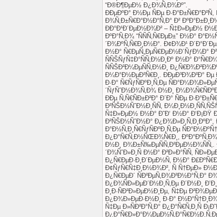
“Ð®Ð¶ÐµÐ½ Ð¿Ð¾Ñ‚Ð¾Ðº”.
ÐÐµÐºÐ° Ð½Ðµ ÑÐµ Ð·Ð°Ð±Ñ€Ð°Ð²Ñ
Ð¾Ñ‚Ð±Ñ€Ð°Ð½Ð°Ñ‚Ð° Ð² ÐºÐ°Ð±Ð¸Ð½
ÐÐ°Ð¹Ð´ÐµÐ½Ð¾Ð² – Ñ‡Ð»ÐµÐ½ Ð½Ð°
ÐºÐ°Ñ‚Ð¾ “ÑÑÑ‚Ñ€ÐµÐ±” Ð½Ð° Ð°Ð
´Ð¾ÐºÑ‚Ñ€Ð¸Ð½Ð°. Ð¢Ð¾Ð¹ Ð´Ð°Ð´Ðµ
Ð½Ð° Ñ€ÐµÑ„ÐµÑ€ÐµÐ½Ð´ÑƒÐ¼Ð° Ð² 
ÑÑŠÑƒÑ‡Ð°ÑÑ‚Ð½Ð¸Ðº Ð½Ð° Ð°Ñ€Ð¼Ð
ÑÑŠÐ²Ð¼ÐµÑÑ‚Ð½Ð¸ Ð¿Ñ€Ð¾Ð²Ð¾Ð
Ð¼Ð°Ð½ÐµÐ²Ñ€Ð¸. ÐÐµÐ³Ð¾Ð²Ð° Ðµ
Ð·Ð° Ñ€ÑƒÑÐºÐ¸Ñ‚Ðµ ÑÐ°Ð¼Ð¾Ð»Ðµ
´ÑƒÑˆÐ½Ð¾Ñ‚Ð¾ Ð½Ð¸ Ð¼Ð¾Ñ€ÑÐºÐ
ÐÐµ Ñ‚Ñ€ÑÐ±Ð²Ð° Ð´Ð° ÑÐµ Ð·Ð°Ð±Ñ
Ð²ÑŠÐ½ÑˆÐ½Ð¸ÑÑ‚ Ð¼Ð¸Ð½Ð¸ÑÑ‚ÑŠÑ
Ñ‡Ð»ÐµÐ½ Ð½Ð° Ð˜Ð‘ Ð½Ð° Ð‘Ð¡ÐŸ Ð
Ð²ÑŠÐ½ÑˆÐ½Ð° Ð¿Ð¾Ð»Ð¸Ñ‚Ð¸ÐºÐ°, 
Ð°Ð½Ñ‚Ð¸Ñ€ÑƒÑÐºÐ¸Ñ‚Ðµ ÑÐ°Ð½ÐºÑ
Ð¿Ð°Ñ€Ñ‚Ð½ÑŒÐ¾Ñ€Ð¸, ÐºÐ°ÐºÑ‚Ð¾
Ð½Ð¸ Ð¾Ð±Ñ‰ÐµÑÑ‚Ð²ÐµÐ½Ð¾ÑÑ‚. 
´Ð¾ÑˆÐ»Ð¸Ñ Ð½Ð° Ð²Ð»Ð°ÑÑ‚ ÑÐ»
Ð¿Ñ€ÐµÐ·Ð¸Ð´ÐµÐ½Ñ‚ Ð½Ð° Ð£ÐºÑ€Ð
Ð¢ÑƒÑ€Ñ‡Ð¸Ð½Ð¾Ð², Ñ Ñ†ÐµÐ» Ð½
Ð¿Ñ€ÐµÐ´ ÑÐ²ÐµÑ‚Ð¾Ð²Ð½Ð°Ñ‚Ð° Ð
Ð¿Ð¾ÑÐ»ÐµÐ´Ð½Ð¸Ñ‚Ðµ Ð´Ð½Ð¸ Ð’Ð
Ð¸Ð·ÑÐ²Ð»ÐµÐ½Ð¸Ðµ, Ñ‡Ðµ Ð²Ð¾ÐµÐ
Ð¿Ð¾Ð»ÐµÐ·Ð½Ð¸ Ð·Ð° Ð½Ð°Ñ†Ð¸Ð¾Ð
Ñ‡Ðµ Ð»ÑÐ²Ð°Ñ‚Ð° Ð¿Ð°Ñ€Ñ‚Ð¸Ñ Ð¡
Ð¿Ð°Ñ€Ð»Ð°Ð¼ÐµÐ½Ñ‚Ð°Ñ€Ð½Ð¸Ñ‚Ðµ 