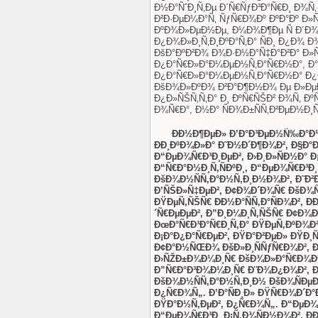
Ð½Ð°ÑˆÐ¸Ñ‚Ðµ Ð´Ñ€ÑƒÐ³Ð°Ñ€Ð¸ Ð¾Ñ‚ 
Ð²Ð·ÐµÐ¼Ð°Ñ‚ ÑƒÑ€Ð¾Ðº ÐºÐ°Ðº Ð»Ñ
ÐºÐ¾Ð»ÐµÐ½Ðµ, Ð¼Ð¾Ð¶Ðµ Ñ Ð´Ð¾Ñ
Ð¿Ð¾Ð»Ð¸Ñ‚Ð¸ÐºÐ°Ñ‚Ð° ÑÐ¸ Ð¿Ð¾ Ð
ÐšÐ°ÐºÐ²Ð¾ Ð¾Ð·Ð½Ð°Ñ‡Ð°Ð²Ð° Ð»ÑÐ
Ð¿Ð°Ñ€Ð»Ð°Ð¼ÐµÐ½Ñ‚Ð°Ñ€Ð½Ð°, Ð°
Ð¿Ð°Ñ€Ð»Ð°Ð¼ÐµÐ½Ñ‚Ð°Ñ€Ð½Ð° Ð¿
ÐšÐ¾Ð»ÐºÐ¾ Ð²Ð°Ð¶Ð½Ð¾ Ðµ Ð»ÐµÐ²
Ð¿Ð»ÑŠÑ‚Ñ‚Ð° Ð¸ ÐºÑ€ÑŠÐ² Ð¾Ñ‚ Ðº
Ð¾Ñ€Ð°, Ð½Ð° ÑÐ¾Ð±ÑÑ‚Ð²ÐµÐ½Ð¸Ñ
ÐÐ½Ð¶ÐµÐ» Ð’Ð°Ð³ÐµÐ½Ñ‰Ð°Ð¹
ÐÐ¸ÐºÐ¾Ð»Ð° Ð˜Ð½Ð´Ð¶Ð¾Ð², Ð§Ð
Ð“ÐµÐ¾Ñ€Ð³Ð¸ÐµÐ², Ð›Ð¸Ð»ÑÐ½Ð° 
Ð“Ñ€Ð°Ð½Ð¸Ñ‚ÑÐºÐ¸, Ð“ÐµÐ¾Ñ€Ð³Ð
ÐšÐ¾Ð½ÑÑ‚Ð°Ð½Ñ‚Ð¸Ð½Ð¾Ð², Ð˜Ð²Ð
Ð’ÑŠÐ»Ñ‡ÐµÐ², Ð¢Ð¾Ð´Ð¾Ñ€ ÐšÐ¾Ñ
ÐŸÐµÑ‚ÑŠÑ€ ÐÐ½Ð°ÑÑ‚Ð°ÑÐ¾Ð², Ð
´Ñ€ÐµÐµÐ², Ð”Ð¸Ð¼Ð¸Ñ‚ÑŠÑ€ Ð¢Ð¾
ÐœÐ°Ñ€Ð³Ð°Ñ€Ð¸Ñ‚Ð° ÐŸÐµÑ‚ÐºÐ¾Ð
Ð¡Ð°Ð¿Ð°Ñ€ÐµÐ², ÐŸÐ°Ð²ÐµÐ» ÐŸÐ¸Ñ
Ð¢Ð°Ð½ÑŒÐ¾ ÐšÐ»Ð¸ÑÑƒÑ€Ð¾Ð², Ð
Ð›ÑŽÐ±Ð¾Ð¼Ð¸Ñ€ ÐšÐ¾Ð»Ð°Ñ€Ð¾Ð²
Ð”Ñ€Ð°Ð³Ð¾Ð¼Ð¸Ñ€ Ð¨Ð¾Ð¿Ð¾Ð², Ð‘
ÐšÐ¾Ð½ÑÑ‚Ð°Ð½Ñ‚Ð¸Ð½ ÐšÐ¾ÑÐµÐ²,
Ð¿Ñ€Ð¾Ñ„. Ð’Ð°ÑÐ¸Ð» ÐŸÑ€Ð¾Ð´Ð°
ÐŸÐ°Ð½Ñ‚ÐµÐ², Ð¿Ñ€Ð¾Ñ„. Ð“ÐµÐ¾
Ð“ÐµÐ¾Ñ€Ð³Ð¸ Ð¡Ñ‚Ð¾ÑÐ½Ð¾Ð², Ð