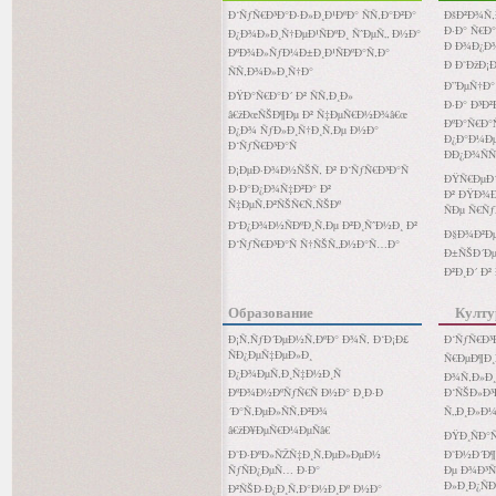
Ð‘ÑƒÑ€Ð³Ð°Ð·Ð»Ð¸Ð¹ÐºÐ° ÑÑ‚Ð°Ð²Ð°
ÐšÐ²Ð¾Ñ‚
Ð·Ð° Ñ€Ð
Ð¿Ð¾Ð»Ð¸Ñ†ÐµÐ¹ÑÐºÐ¸ ÑˆÐµÑ„ Ð½Ð°
Ð Ð¾Ð¿Ð
ÐºÐ¾Ð»ÑƒÐ¼Ð±Ð¸Ð¹ÑÐºÐ°Ñ‚Ð°
Ð Ð˜ÐžÐ¡Ð
ÑÑ‚Ð¾Ð»Ð¸Ñ†Ð°
Ð”ÐµÑ†Ð°
ÐŸÐ°Ñ€Ð°Ð´ Ð² ÑÑ‚Ð¸Ð»
Ð·Ð° Ð³Ð²
â€žÐœÑŠÐ¶Ðµ Ð² Ñ‡ÐµÑ€Ð½Ð¾â€œ
ÐºÐ°Ñ€Ð°
Ð¿Ð¾ ÑƒÐ»Ð¸Ñ†Ð¸Ñ‚Ðµ Ð½Ð°
Ð¿Ð°Ð¼Ðµ
Ð‘ÑƒÑ€Ð³Ð°Ñ
ÐÐ¿Ð¾Ñ
Ð¡ÐµÐ·Ð¾Ð½ÑŠÑ‚ Ð² Ð‘ÑƒÑ€Ð³Ð°Ñ
ÐŸÑ€ÐµÐ´
Ð·Ð°Ð¿Ð¾Ñ‡Ð²Ð° Ð²
Ð² ÐŸÐ¾
Ñ‡ÐµÑ‚Ð²ÑŠÑ€Ñ‚ÑŠÐº
ÑÐµ Ñ€Ñƒ
Ð¯Ð¿Ð¾Ð½ÑÐºÐ¸Ñ‚Ðµ Ð²Ð¸ÑˆÐ½Ð¸ Ð²
Ð§Ð¾Ð²Ðµ
Ð‘ÑƒÑ€Ð³Ð°Ñ Ñ†ÑŠÑ„Ð½Ð°Ñ…Ð°
Ð±ÑŠÐ´Ðµ
Ð²Ð¸Ð´ Ð
Образование
Култу
Ð¡Ñ‚ÑƒÐ´ÐµÐ½Ñ‚ÐºÐ° Ð¾Ñ‚ Ð‘Ð¡Ð£
Ð‘ÑƒÑ€Ð³Ð
ÑÐ¿ÐµÑ‡ÐµÐ»Ð¸
Ñ€ÐµÐ¶Ð¸
Ð¿Ð¾ÐµÑ‚Ð¸Ñ‡Ð½Ð¸Ñ
Ð¾Ñ‚Ð»Ð¸
ÐºÐ¾Ð½ÐºÑƒÑ€Ñ Ð½Ð° Ð¸Ð·Ð
Ð‘ÑŠÐ»Ð³
´Ð°Ñ‚ÐµÐ»ÑÑ‚Ð²Ð¾
Ñ„Ð¸Ð»Ð¼
â€žÐ¥ÐµÑ€Ð¼ÐµÑâ€
ÐŸÐ¸ÑÐ°Ñ
Ð˜Ð·ÐºÐ»ÑŽÑ‡Ð¸Ñ‚ÐµÐ»ÐµÐ½
Ð˜Ð½Ð´Ð¶
ÑƒÑÐ¿ÐµÑ… Ð·Ð°
Ðµ Ð¾Ð³
Ð»Ð¸Ð¿Ñ
Ð²ÑŠÐ·Ð¿Ð¸Ñ‚Ð°Ð½Ð¸Ðº Ð½Ð°