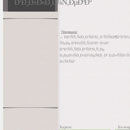
Ð‘Ð¸Ð±Ð»Ð¸Ð¾Ñ‚ÐµÐºÐ°
Предишна:
←
ÐÐ²ÑÑ‚Ñ€Ð¸Ð¹ÑÐºÐ¸ Ð´ÑŠÑ€Ð¶Ð°Ð²Ð½
Ñ‰Ðµ Ð³Ð¾ÑÑ‚ÑƒÐ²Ð° Ð½Ð°
Ð°Ð²ÑÑ‚Ñ€Ð¸Ð¹ÑÐºÐ¸Ñ‚Ðµ
Ð¿ÐµÐ½ÑÐ¸Ð¾Ð½ÐµÑ€Ð¸ Ð² Ð¡Ð»ÑŠÐ½Ñ
Ð±Ñ€ÑÐ³
Бургас
Бълга