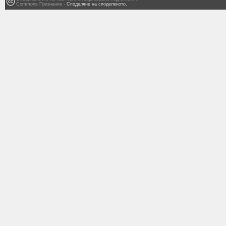
Commons Признание -
Споделяне на споделеното.